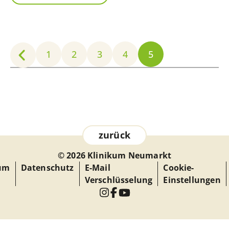
1
2
3
4
5
zurück
© 2026 Klinikum Neumarkt
um
Datenschutz
E-Mail
Cookie-
Verschlüsselung
Einstellungen