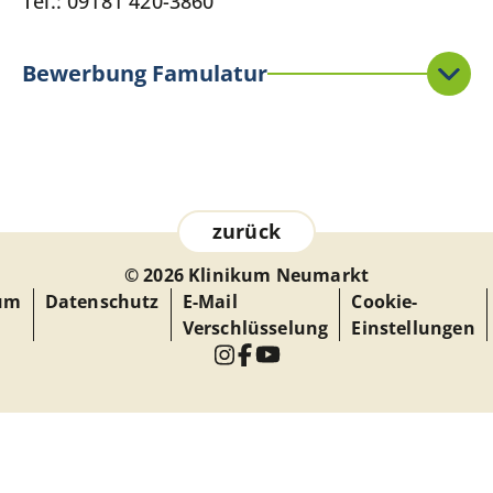
Tel.: 09181 420-3860
Bewerbung Famulatur
zurück
© 2026 Klinikum Neumarkt
um
Datenschutz
E-Mail
Cookie-
Verschlüsselung
Einstellungen