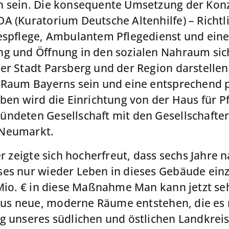
n sein. Die konsequente Umsetzung der Kon
A (Kuratorium Deutsche Altenhilfe) – Richtl
gespflege, Ambulantem Pflegedienst und ein
g und Öffnung in den sozialen Nahraum siche
er Stadt Parsberg und der Region darstellen,
 Raum Bayerns sein und eine entsprechend p
ben wird die Einrichtung von der Haus für P
ündeten Gesellschaft mit den Gesellschaft
 Neumarkt.
er zeigte sich hocherfreut, dass sechs Jahre
es nur wieder Leben in dieses Gebäude einz
 Mio. € in diese Maßnahme Man kann jetzt s
s neue, moderne Räume entstehen, die es 
g unseres südlichen und östlichen Landkreis