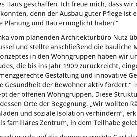
 Haus geschaffen. Ich freue mich, dass wir 
 konnten, denn der Ausbau guter Pflege ist e
die Planung und Bau ermöglicht haben!“
chka vom planenden Architekturbüro Nutz 
ssel und stellte anschließend die bauliche
onzeptes in den Wohngruppen haben wir um
es, die bis ins Jahr 1909 zurückreicht, eing
enzgerechte Gestaltung und innovative Ge
ie Gesundheit der Bewohner aktiv fördert.“
pt der offenen Wohngruppen. Diese Struktur
ttdessen Orte der Begegnung. „Wir wollten R
aden und soziale Isolation verhindern“, erk
s familiäres Zentrum, in dem Teilhabe geleb