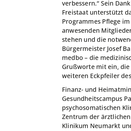
verbessern.“ Sein Dank 
Freistaat unterstützt 
Programmes Pflege im 
anwesenden Mitglieder
stehen und die notwend
Bürgermeister Josef Ba
medbo – die medizinisc
Grußworte mit ein, di
weiteren Eckpfeiler de
Finanz- und Heimatmini
Gesundheitscampus Par
psychosomatischen Klini
Zentrum der ärztliche
Klinikum Neumarkt und