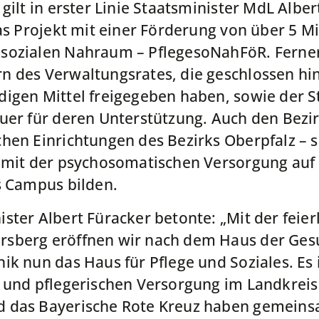
gilt in erster Linie Staatsminister MdL Alber
das Projekt mit einer Förderung von über 5 
sozialen Nahraum – PflegesoNahFöR. Ferner
n des Verwaltungsrates, die geschlossen hi
igen Mittel freigegeben haben, sowie der S
uer für deren Unterstützung. Auch den Bezir
hen Einrichtungen des Bezirks Oberpfalz – sc
e mit der psychosomatischen Versorgung au
s Campus bilden.
ster Albert Füracker betonte: „Mit der feie
sberg eröffnen wir nach dem Haus der Ges
k nun das Haus für Pflege und Soziales. Es i
n und pflegerischen Versorgung im Landkrei
 das Bayerische Rote Kreuz haben gemeins