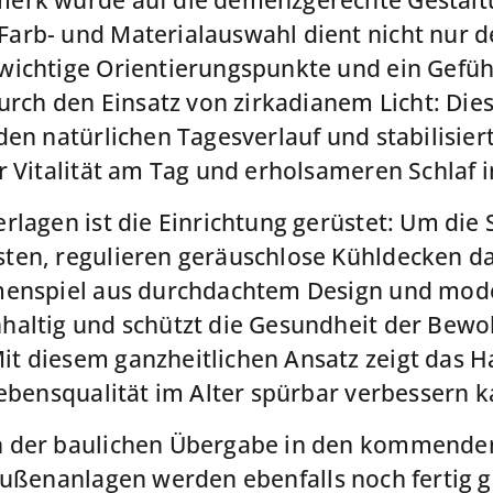
erk wurde auf die demenzgerechte Gestaltu
rb- und Materialauswahl dient nicht nur d
wichtige Orientierungspunkte und ein Gefüh
durch den Einsatz von zirkadianem Licht: Die
den natürlichen Tagesverlauf und stabilisie
r Vitalität am Tag und erholsameren Schlaf i
rlagen ist die Einrichtung gerüstet: Um die
ten, regulieren geräuschlose Kühldecken d
menspiel aus durchdachtem Design und mode
haltig und schützt die Gesundheit der Bewo
t diesem ganzheitlichen Ansatz zeigt das 
Lebensqualität im Alter spürbar verbessern k
 der baulichen Übergabe in den kommende
Außenanlagen werden ebenfalls noch fertig 