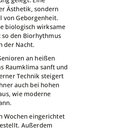
ng gelegt. Eine
er Ästhetik, sondern
l von Geborgenheit.
se biologisch wirksame
rt so den Biorhythmus
n der Nacht.
 Senioren an heißen
as Raumklima sanft und
rner Technik steigert
hner auch bei hohen
Haus, wie moderne
ann.
n Wochen eingerichtet
gestellt. Außerdem