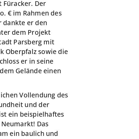
t Füracker. Der
Mio. € im Rahmen des
 dankte er den
nter dem Projekt
tadt Parsberg mit
k Oberpfalz sowie die
hloss er in seine
f dem Gelände einen
rlichen Vollendung des
undheit und der
st ein beispielhaftes
s Neumarkt! Das
am ein baulich und