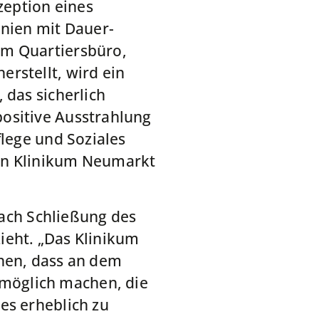
zeption eines
inien mit Dauer-
em Quartiersbüro,
rstellt, wird ein
 das sicherlich
ositive Ausstrahlung
flege und Soziales
ern Klinikum Neumarkt
 nach Schließung des
ieht. „Das Klinikum
ehen, dass an dem
möglich machen, die
es erheblich zu