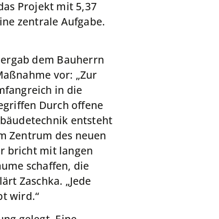
das Projekt mit 5,37
ine zentrale Aufgabe.
übergab dem Bauherrn
 Maßnahme vor: „Zur
fangreich in die
egriffen Durch offene
bäudetechnik entsteht
 Im Zentrum des neuen
 bricht mit langen
äume schaffen, die
lärt Zaschka. „Jede
t wird.“