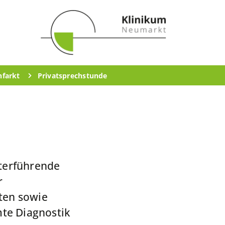
nfarkt
Privatsprechstunde
iterführende
r
nten sowie
mte Diagnostik