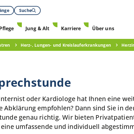
gänge
Suche
Pflege
Jung & Alt
Karriere
Über uns
ntren
Herz-, Lungen- und Kreislauferkrankungen
Herzi
sprechstunde
 Internist oder Kardiologe hat Ihnen eine we
e Abklärung empfohlen? Dann sind Sie in de
tunde genau richtig. Wir bieten Privatpatie
 eine umfassende und individuell abgestim