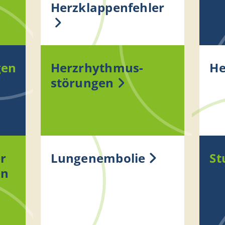
Herzklappenfehler
gen
Herzrhythmus­
He
störungen
r
Lungenembolie
St
en