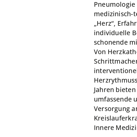
Pneumologie u
medizinisch-t
„Herz“, Erfa
individuelle 
schonende mi
Von Herzkath
Schrittmacher
interventione
Herzrythmusst
Jahren bieten
umfassende u
Versorgung an
Kreislauferkr
Innere Mediz