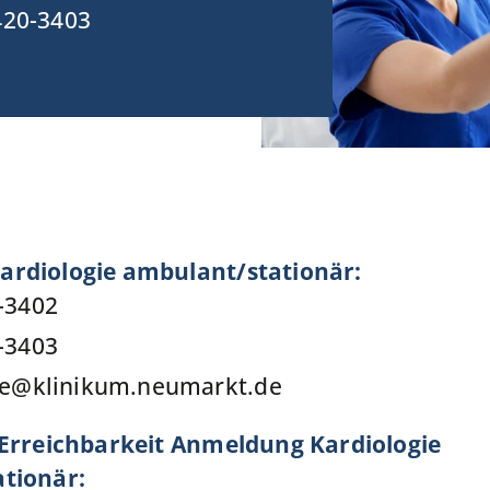
420-3403
rdiologie ambulant/stationär:
-3402
-3403
e
@
klinikum.neumarkt.de
 Erreichbarkeit Anmeldung Kardiologie
tionär: