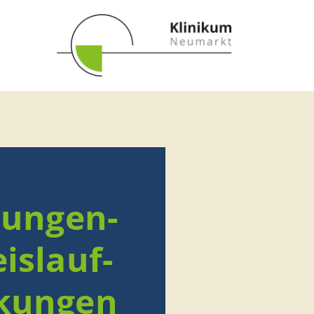
Lungen-
is­lauf­
k­ungen