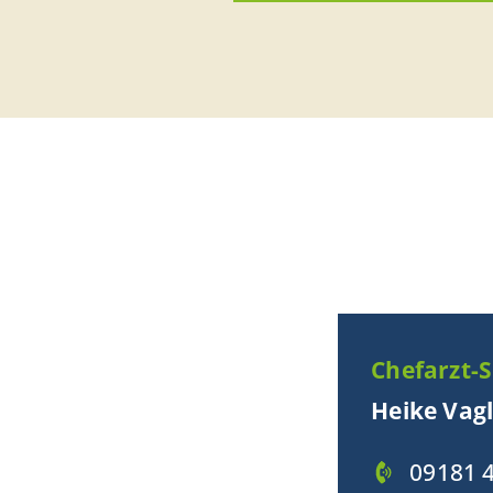
Chefarzt-S
Heike Vag
09181 