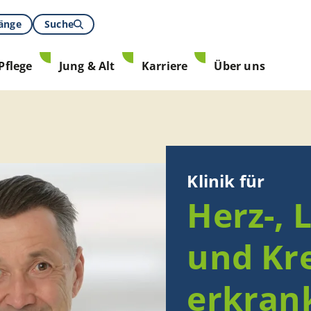
gänge
Suche
Pflege
Jung & Alt
Karriere
Über uns
Klinik für
Herz-, 
und Kre
erkran