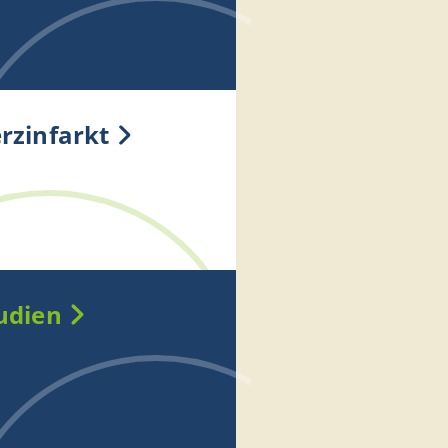
rzinfarkt
udien